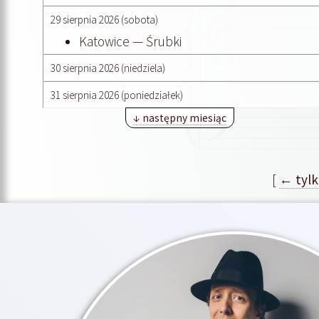
29 sierpnia 2026 (sobota)
Katowice — Śrubki
30 sierpnia 2026 (niedziela)
31 sierpnia 2026 (poniedziałek)
↓ następny miesiąc
[
← tylk