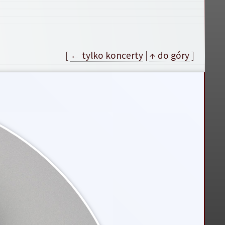
[
← tylko koncerty
|
↑ do góry
]