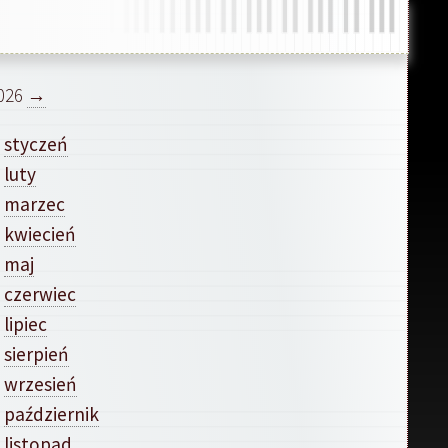
026
→
styczeń
luty
marzec
kwiecień
maj
czerwiec
lipiec
sierpień
wrzesień
październik
listopad