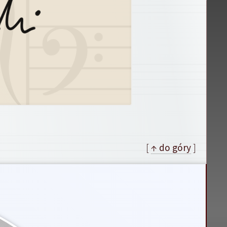
[
↑ do góry
]